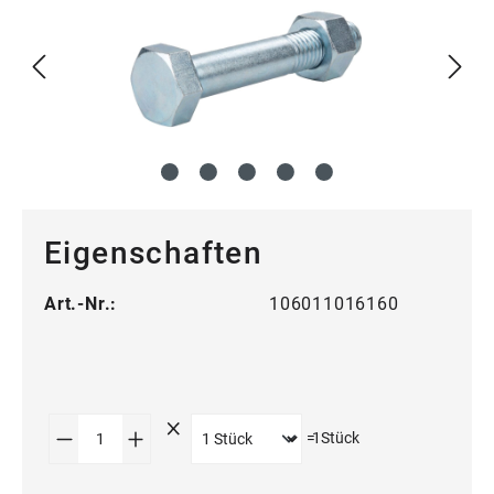
Eigenschaften
Art.-Nr.:
106011016160
Produkt Anzahl: Gib den gewünschten Wert
=
1
Stück