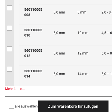
560110005
5,0 mm
8 mm
2,0 - 
008
560110005
5,0 mm
10 mm
4,5 – 
010
560110005
5,0 mm
12 mm
6,0 – 
012
560110005
5,0 mm
14 mm
8,0 – 
014
Mehr laden...
Zum Warenkorb hinzufügen
alle auswählen